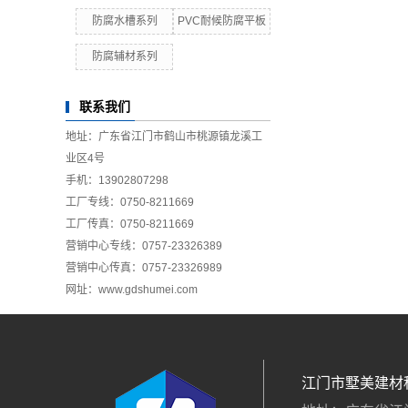
防腐水槽系列
PVC耐候防腐平板
防腐辅材系列
联系我们
地址：广东省江门市鹤山市桃源镇龙溪工
业区4号
手机：13902807298
工厂专线：0750-8211669
工厂传真：0750-8211669
营销中心专线：0757-23326389
营销中心传真：0757-23326989
网址：www.gdshumei.com
江门市墅美建材