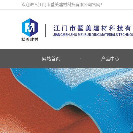
欢迎进入江门市墅美建材科技有限公司官网！
网站首页
产品中心
白银ASA豪华型合成树脂
白银防腐A-PVC复合瓦
列
白银防腐PVC塑钢瓦系
白银防腐A-FRP树脂金刚
白银防腐A-FRP采光瓦系
列
白银防腐PC采光瓦系