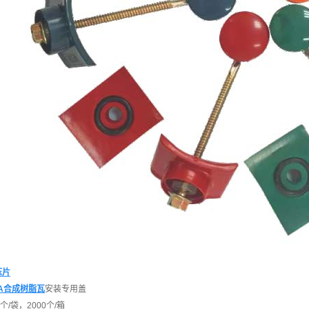
压片
SA合成树脂瓦
安装专用盖
个/袋，2000个/箱