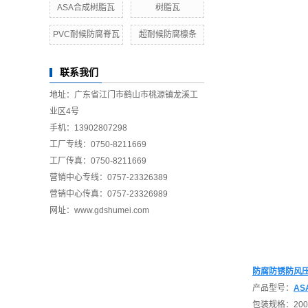
ASA合成树脂瓦
树脂瓦
PVC耐候防腐脊瓦
超耐候防腐檩条
联系我们
地址：广东省江门市鹤山市桃源镇龙溪工
业区4号
手机：13902807298
工厂专线：0750-8211669
工厂传真：0750-8211669
营销中心专线：0757-23326389
营销中心传真：0757-23326989
网址：www.gdshumei.com
防腐防锈防风
产品型号：
A
包装规格：200