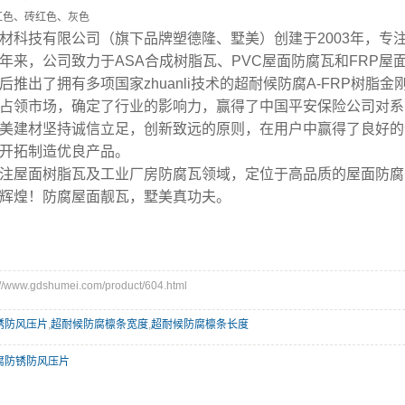
红色、砖红色、灰色
材科技有限公司（旗下品牌塑德隆、墅美）创建于2003年，专
年来，公司致力于ASA合成树脂瓦、PVC屋面防腐瓦和FRP
后推出了拥有多项国家zhuanli技术的超耐候防腐A-FRP树脂
占领市场，确定了行业的影响力，赢得了中国平安保险公司对系
美建材坚持诚信立足，创新致远的原则，在用户中赢得了良好的
开拓制造优良产品。
注屋面树脂瓦及工业厂房防腐瓦领域，定位于高品质的屋面防腐
辉煌！防腐屋面靓瓦，墅美真功夫。
ww.gdshumei.com/product/604.html
锈防风压片
,
超耐候防腐檩条宽度
,
超耐候防腐檩条长度
腐防锈防风压片